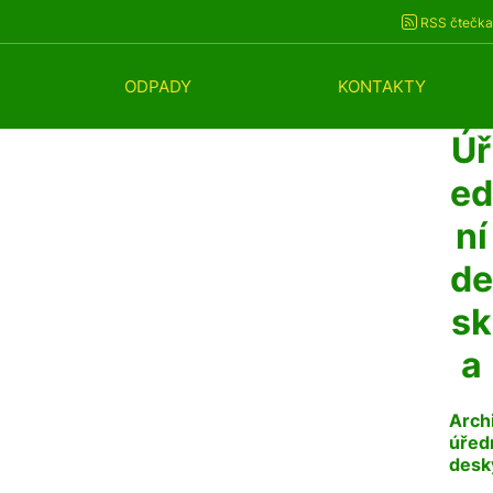
RSS čtečka
ODPADY
KONTAKTY
Úř
ed
ní
de
sk
a
Arch
úřed
desk