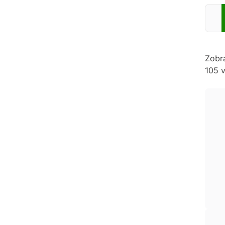
Zadej
Zobr
105 