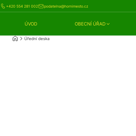
+420 554 281 002
podatelna@hornimesto.cz
ÚVOD
OBECNÍ ÚŘAD
Úřední deska