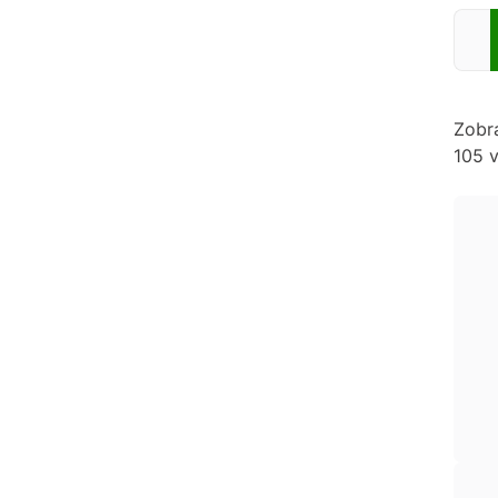
Zadej
Zobr
105 