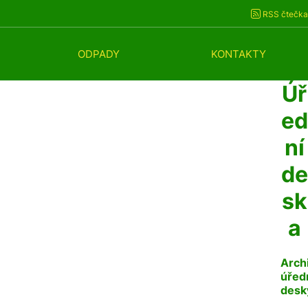
RSS čtečka
ODPADY
KONTAKTY
Úř
ed
ní
de
sk
a
Arch
úřed
desk