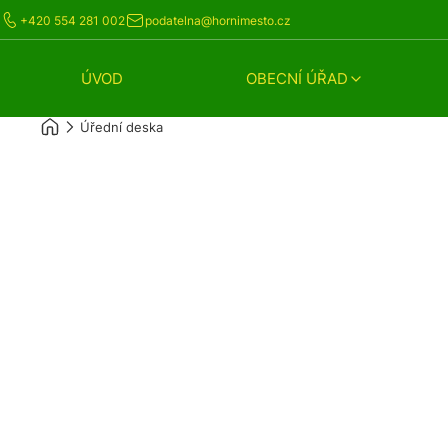
+420 554 281 002
podatelna@hornimesto.cz
ÚVOD
OBECNÍ ÚŘAD
Úřední deska