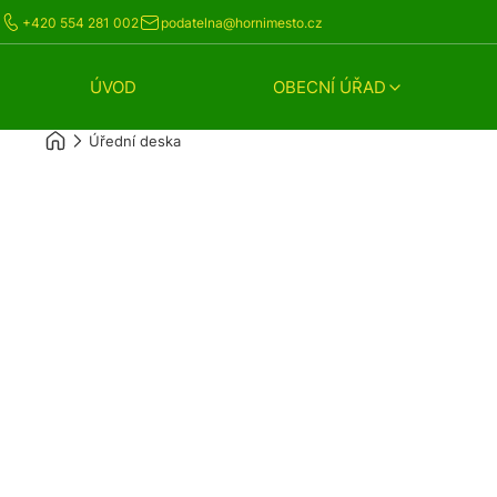
+420 554 281 002
podatelna@hornimesto.cz
ÚVOD
OBECNÍ ÚŘAD
Úřední deska