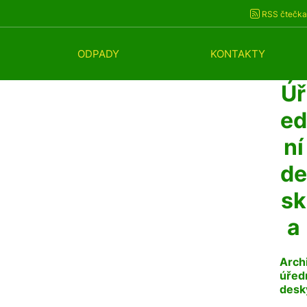
RSS čtečka
ODPADY
KONTAKTY
Úř
ed
ní
de
sk
a
Arch
úřed
desk