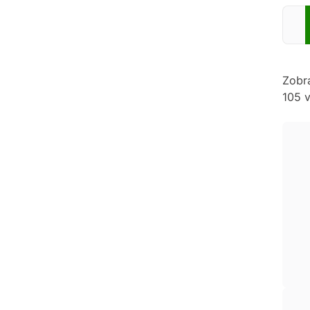
Zadej
Zobr
105 