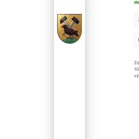
d
Za
Zo
1
vý