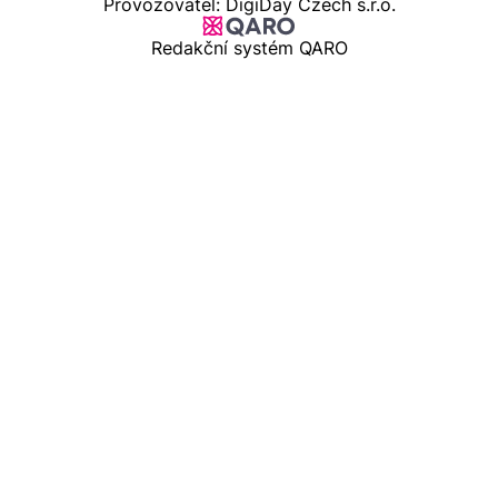
Provozovatel: DigiDay Czech s.r.o.
Redakční systém QARO