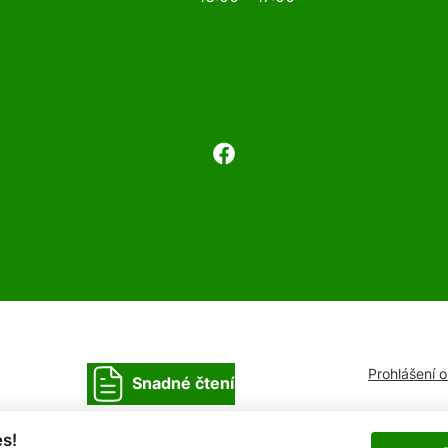
Prohlášení 
Snadné čtení
s!