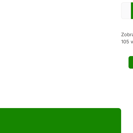
Zadej
Zobr
105 