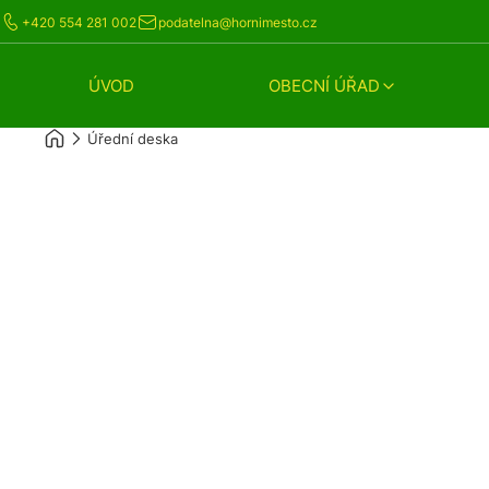
+420 554 281 002
podatelna@hornimesto.cz
ÚVOD
OBECNÍ ÚŘAD
Úřední deska