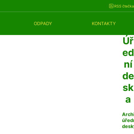
RSS čtečka
ODPADY
KONTAKTY
Úř
ed
ní
de
sk
a
Arch
úřed
desk