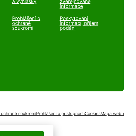
a vyhlášky
zveřejňované
informace
Prohlášení o
Poskytování
ochraně
informací, příjem
soukromí
podání
o ochraně soukromí
Prohlášení o přístupnosti
Cookies
Mapa webu