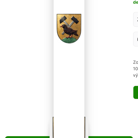
d
Za
Zo
1
vý