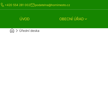
+420 554 281 002
podatelna@hornimesto.cz
ÚVOD
OBECNÍ ÚŘAD
Úřední deska