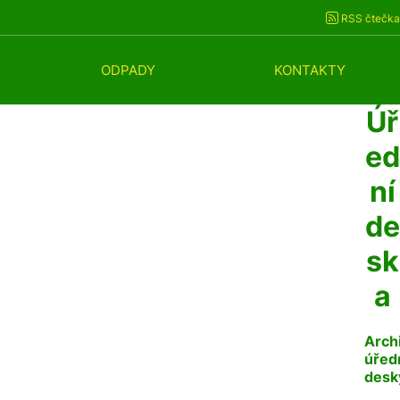
RSS čtečka
ODPADY
KONTAKTY
Úř
ed
ní
de
sk
a
Arch
úřed
desk