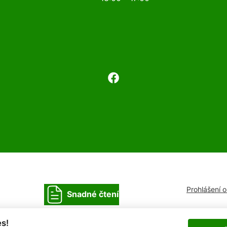
Prohlášení 
Snadné čtení
s!