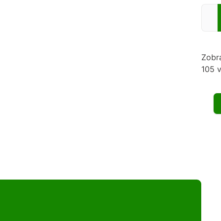
Zadej
Zobr
105 