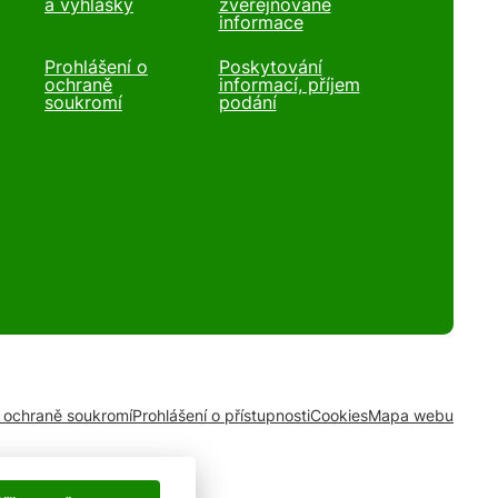
a vyhlášky
zveřejňované
informace
Prohlášení o
Poskytování
ochraně
informací, příjem
soukromí
podání
o ochraně soukromí
Prohlášení o přístupnosti
Cookies
Mapa webu