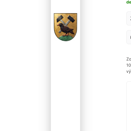
d
Za
Zo
1
vý