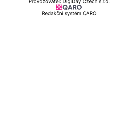
Provozovatel: DigiDay Czech s.r.o.
Redakční systém QARO