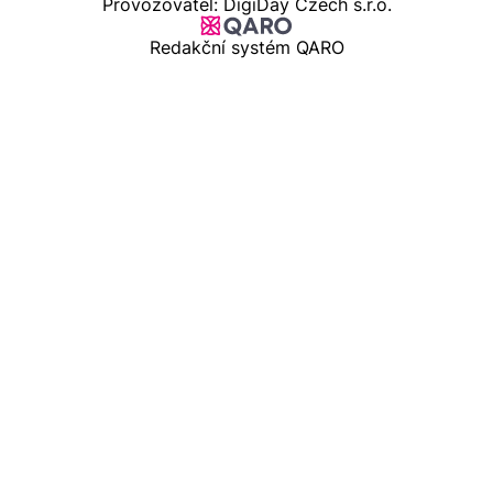
Provozovatel: DigiDay Czech s.r.o.
Redakční systém QARO