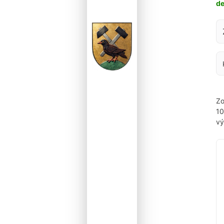
d
Za
Zo
1
vý