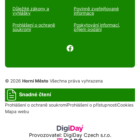
Důležité zákony a
Povinně zveřejňované
vyhlášky
informace
Prohlášení o ochraně
Poskytování informací,
soukromí
příjem podání
© 2026
Horní Město
Všechna práva vyhrazena
Snadné čtení
Prohlášení o ochraně soukromí
Prohlášení o přístupnosti
Cookies
Mapa webu
Provozovatel: DigiDay Czech s.r.o.