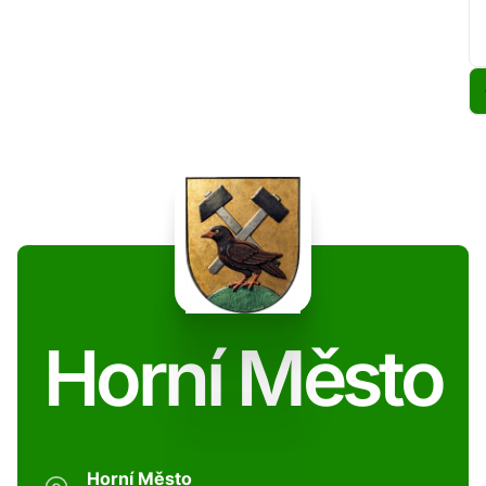
Horní Město
Horní Město