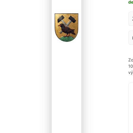
d
Za
Zo
1
vý