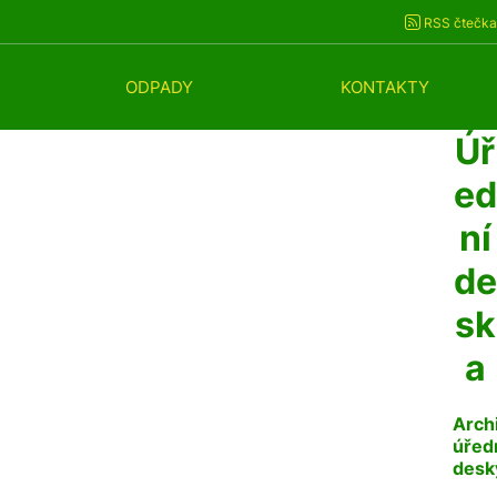
RSS čtečka
ODPADY
KONTAKTY
Úř
ed
ní
de
sk
a
Arch
úřed
desk