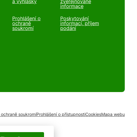
a vyhlášky
zveřejňované
informace
Prohlášení o
Poskytování
ochraně
informací, příjem
soukromí
podání
o ochraně soukromí
Prohlášení o přístupnosti
Cookies
Mapa webu