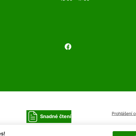
Prohlášení 
Snadné čtení
s!