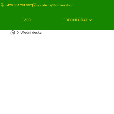
+420 554 281 002
podatelna@hornimesto.cz
ÚVOD
OBECNÍ ÚŘAD
Úřední deska