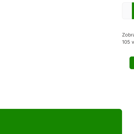
Zadej
Zobr
105 