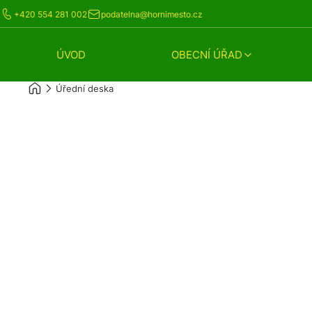
+420 554 281 002
podatelna@hornimesto.cz
ÚVOD
OBECNÍ ÚŘAD
Úřední deska