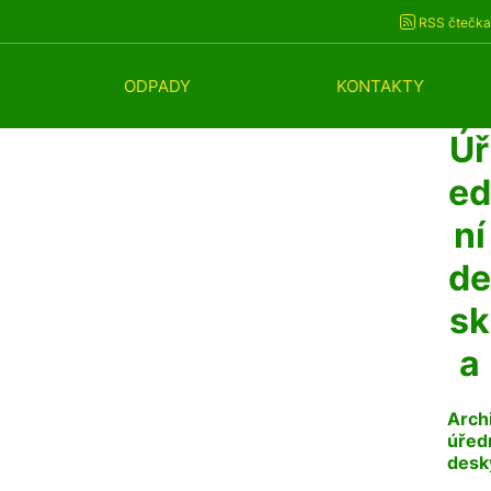
RSS čtečka
ODPADY
KONTAKTY
Úř
ed
ní
de
sk
a
Arch
úřed
desk