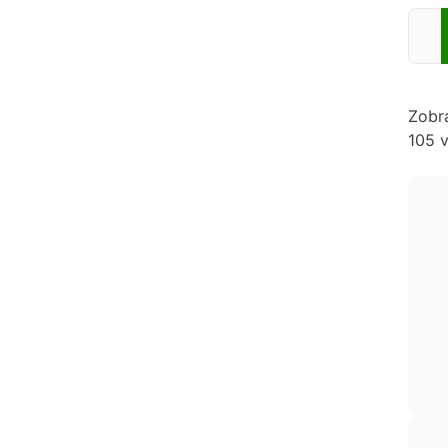
Zadej
Zobr
105 