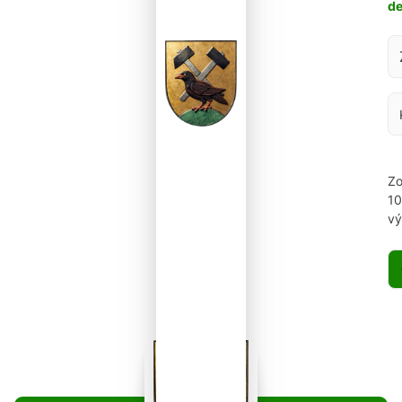
d
Za
Zo
1
vý