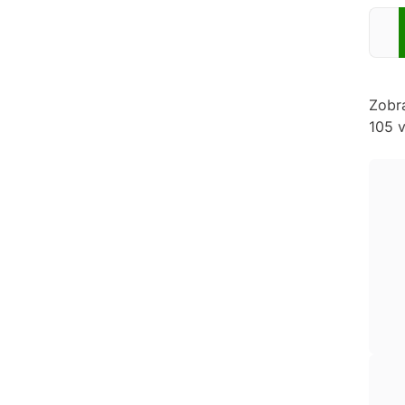
Zadej
Zobr
105 