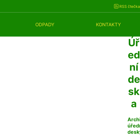
RSS čtečka
ODPADY
KONTAKTY
Úř
ed
ní
de
sk
a
Arch
úřed
desk