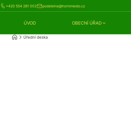
+420 554 281 002
podatelna@hornimesto.cz
ÚVOD
OBECNÍ ÚŘAD
Úřední deska