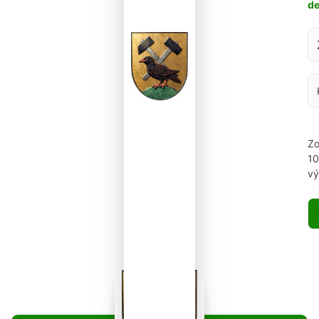
d
Za
Zo
1
vý