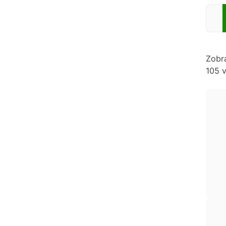
Zadej
Zobr
105 