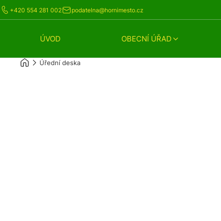
+420 554 281 002
podatelna@hornimesto.cz
ÚVOD
OBECNÍ ÚŘAD
Úřední deska