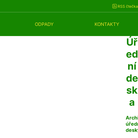
RSS čtečka
ODPADY
KONTAKTY
Úř
ed
ní
de
sk
a
Arch
úřed
desk