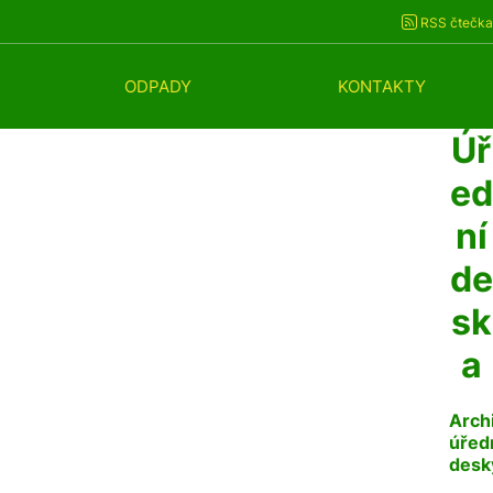
RSS čtečka
ODPADY
KONTAKTY
Úř
ed
ní
de
sk
a
Arch
úřed
desk