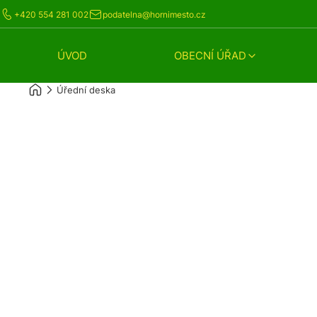
+420 554 281 002
podatelna@hornimesto.cz
ÚVOD
OBECNÍ ÚŘAD
Úřední deska