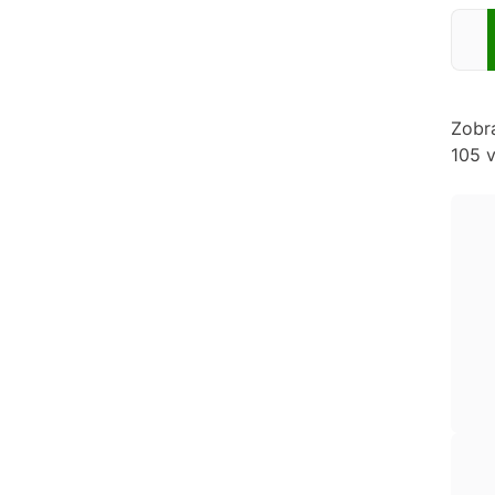
Zadej
Zobr
105 