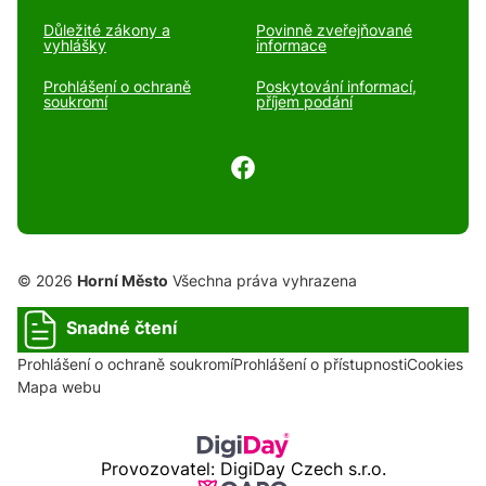
Důležité zákony a
Povinně zveřejňované
vyhlášky
informace
Prohlášení o ochraně
Poskytování informací,
soukromí
příjem podání
© 2026
Horní Město
Všechna práva vyhrazena
Snadné čtení
Prohlášení o ochraně soukromí
Prohlášení o přístupnosti
Cookies
Mapa webu
Provozovatel: DigiDay Czech s.r.o.