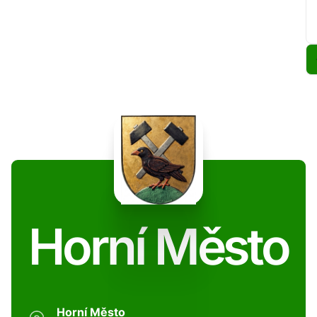
Horní Město
Horní Město