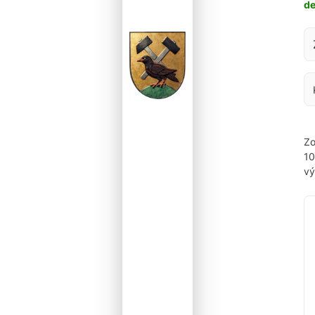
d
Za
Zo
1
vý