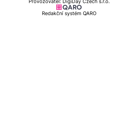
Provozovatel: DigiDay Czech s.r.o.
Redakční systém QARO