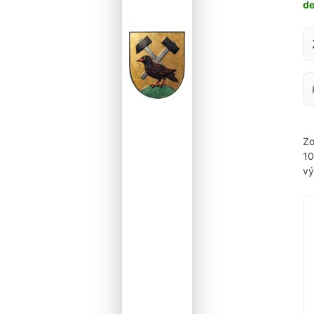
d
Za
Zo
1
vý