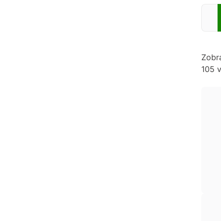
Zadej
Zobr
105 