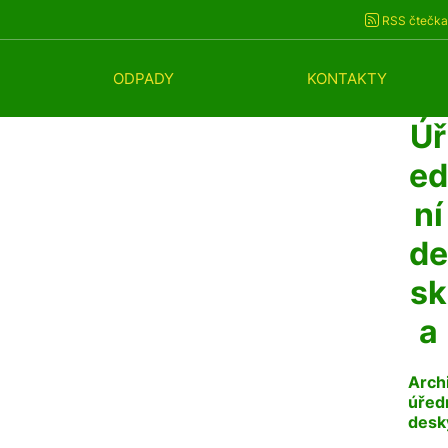
RSS čtečka
ODPADY
KONTAKTY
Úř
ed
ní
de
sk
a
Arch
úřed
desk