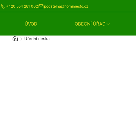
+420 554 281 002
podatelna@hornimesto.cz
ÚVOD
OBECNÍ ÚŘAD
Úřední deska