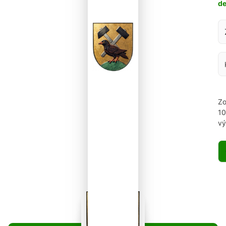
d
Za
Zo
1
vý