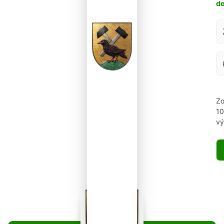
d
Za
Zo
1
vý