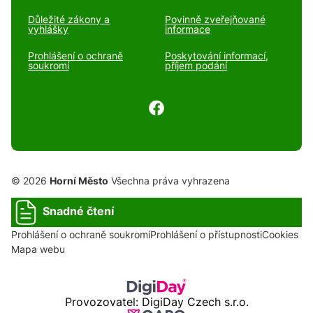
Důležité zákony a
Povinně zveřejňované
vyhlášky
informace
Prohlášení o ochraně
Poskytování informací,
soukromí
příjem podání
© 2026
Horní Město
Všechna práva vyhrazena
Snadné čtení
Prohlášení o ochraně soukromí
Prohlášení o přístupnosti
Cookies
Mapa webu
Provozovatel: DigiDay Czech s.r.o.