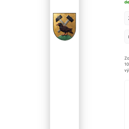
d
Za
Zo
1
vý