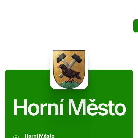
Horní Město
Horní Město