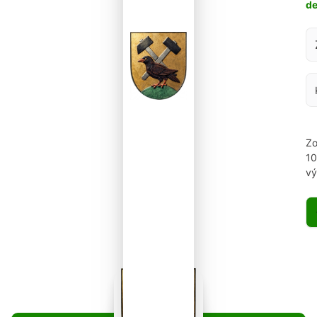
d
Za
Zo
1
vý