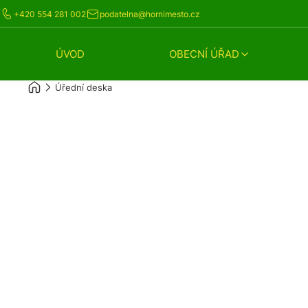
+420 554 281 002
podatelna@hornimesto.cz
ÚVOD
OBECNÍ ÚŘAD
Úřední deska