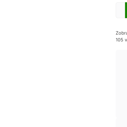
Zadej
Zobr
105 