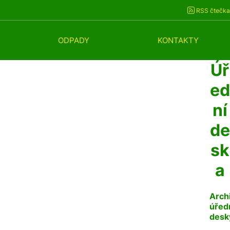
RSS čtečka
ODPADY
KONTAKTY
Úř
ed
ní
de
sk
a
Arch
úřed
desk