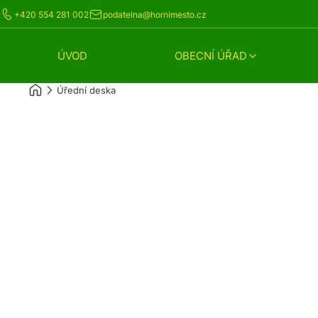
+420 554 281 002
podatelna@hornimesto.cz
ÚVOD
OBECNÍ ÚŘAD
Úřední deska