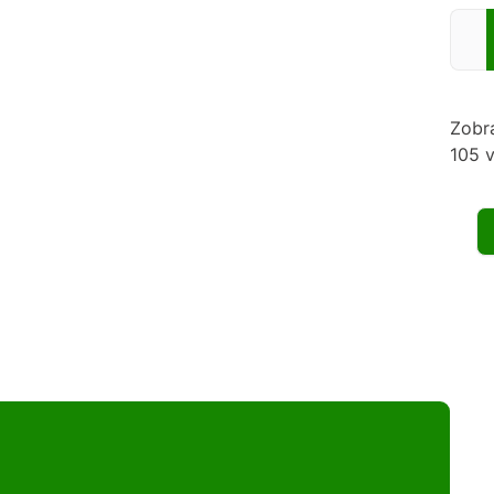
Zadej
Zobr
105 