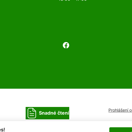
Prohlášení 
Snadné čtení
s!