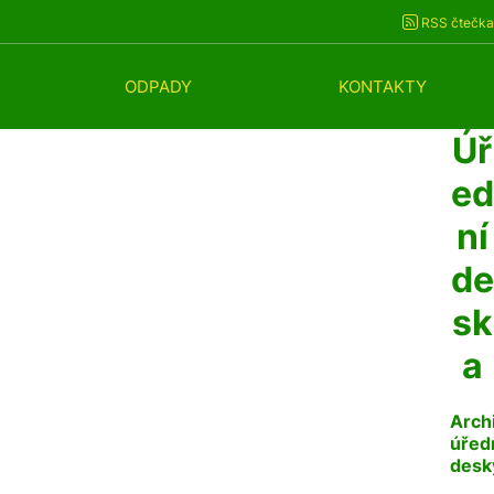
RSS čtečka
ODPADY
KONTAKTY
Úř
ed
ní
de
sk
a
Arch
úřed
desk