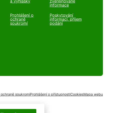
a vyhlášky
zveřejňované
informace
Prohlášení o
Poskytování
ochraně
informací, příjem
soukromí
podání
o ochraně soukromí
Prohlášení o přístupnosti
Cookies
Mapa webu