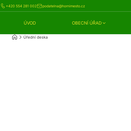
+420 554 281 002
podatelna@hornimesto.cz
ÚVOD
OBECNÍ ÚŘAD
Úřední deska