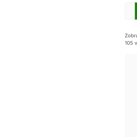
Zadej
Zobr
105 