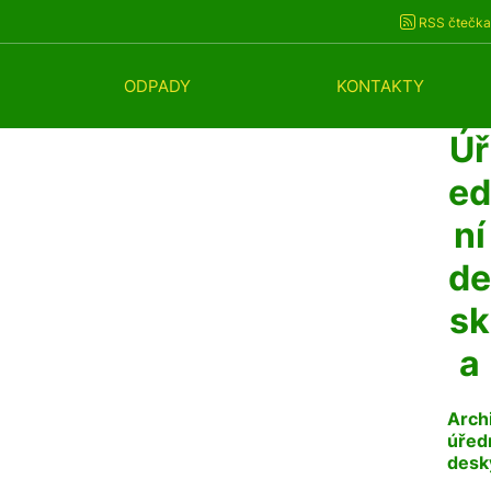
RSS čtečka
ODPADY
KONTAKTY
Úř
ed
ní
de
sk
a
Arch
úřed
desk