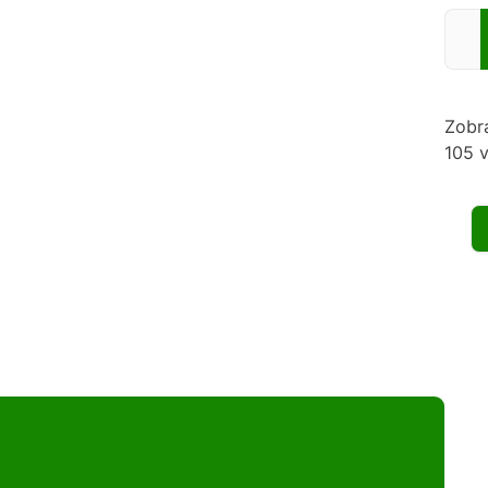
Zadej
Zobr
105 