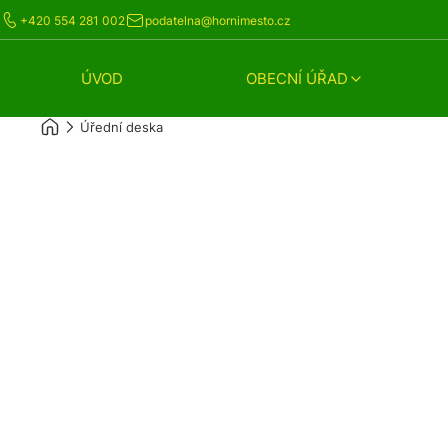
+420 554 281 002
podatelna@hornimesto.cz
ÚVOD
OBECNÍ ÚŘAD
Úřední deska