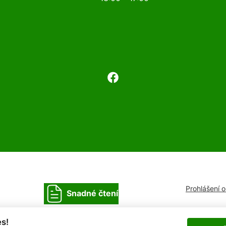
Prohlášení 
Snadné čtení
s!