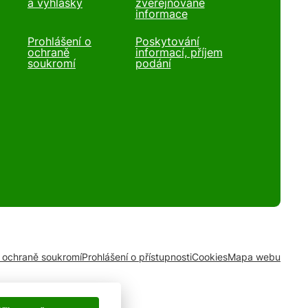
a vyhlášky
zveřejňované
informace
Prohlášení o
Poskytování
ochraně
informací, příjem
soukromí
podání
o ochraně soukromí
Prohlášení o přístupnosti
Cookies
Mapa webu