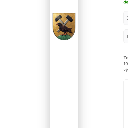
d
Za
Zo
1
vý