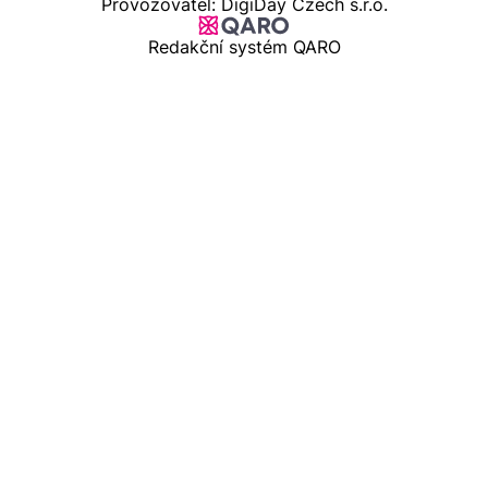
Provozovatel: DigiDay Czech s.r.o.
Redakční systém QARO