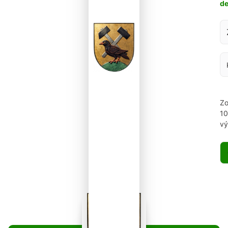
d
Za
Zo
1
vý