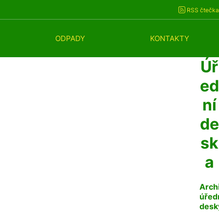
RSS čtečka
ODPADY
KONTAKTY
Úř
ed
ní
de
sk
a
Arch
úřed
desk