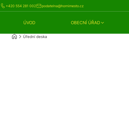
+420 554 281 002
podatelna@hornimesto.cz
ÚVOD
OBECNÍ ÚŘAD
Úřední deska