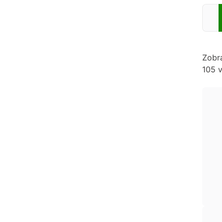
Zadej
Zobr
105 