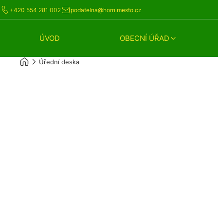
+420 554 281 002
podatelna@hornimesto.cz
ÚVOD
OBECNÍ ÚŘAD
Úřední deska