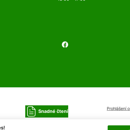
Prohlášení 
Snadné čtení
s!