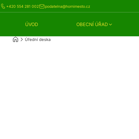
+420 554 281 002
podatelna@hornimesto.cz
ÚVOD
OBECNÍ ÚŘAD
Úřední deska