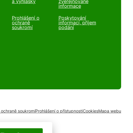
a vyhlášky
zveřejňované
informace
Prohlášení o
Poskytování
ochraně
informací, příjem
soukromí
podání
o ochraně soukromí
Prohlášení o přístupnosti
Cookies
Mapa webu