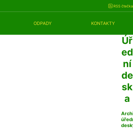
RSS čtečka
ODPADY
KONTAKTY
Úř
ed
ní
de
sk
a
Arch
úřed
desk