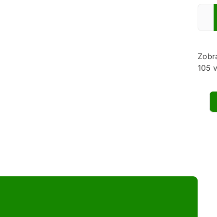
Zadej
Zobr
105 