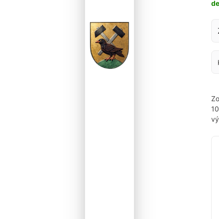
d
Za
Zo
1
vý