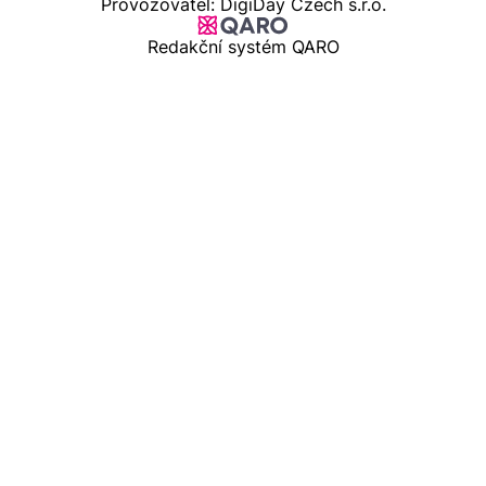
Provozovatel: DigiDay Czech s.r.o.
Redakční systém QARO