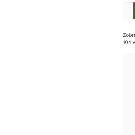
Zadej
Zobr
104 