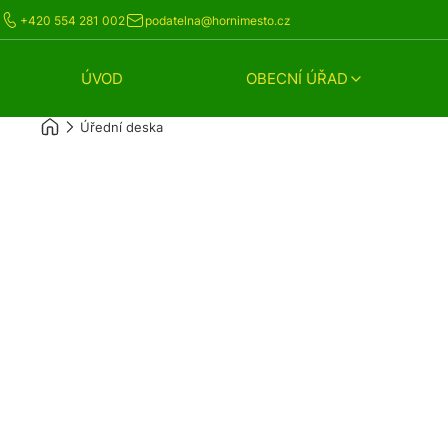
+420 554 281 002
podatelna@hornimesto.cz
ÚVOD
OBECNÍ ÚŘAD
Úřední deska