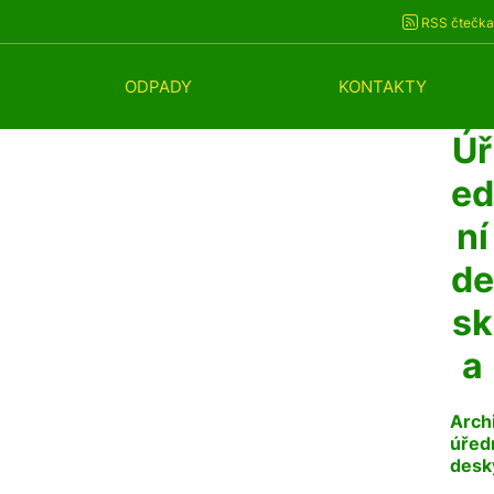
RSS čtečka
ODPADY
KONTAKTY
Úř
ed
ní
de
sk
a
Arch
úřed
desk