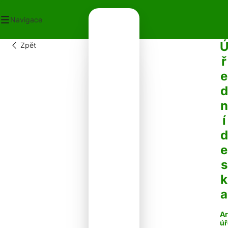
Navigace
Zpět
OD
ř
ECNÍ ÚŘAD
e
OT V OBCI
PLATKY
d
PADY
n
NTAKTY
í
d
e
s
k
a
Ar
úř