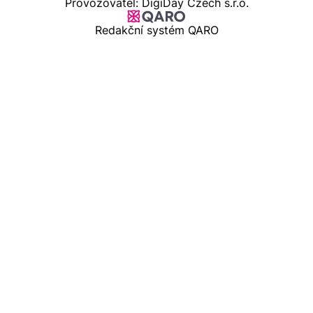
Provozovatel: DigiDay Czech s.r.o.
Redakční systém QARO