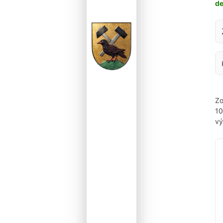
d
Za
Zo
1
vý