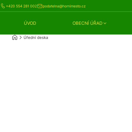
+420 554 281 002
podatelna@hornimesto.cz
ÚVOD
OBECNÍ ÚŘAD
Úřední deska