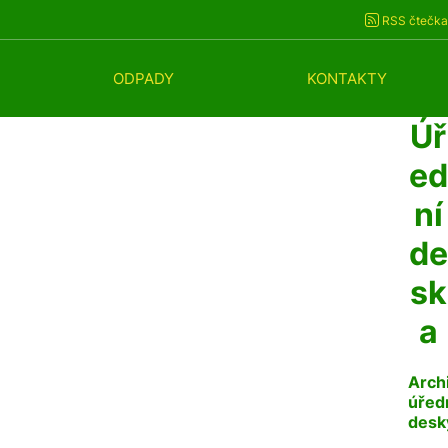
RSS čtečka
ODPADY
KONTAKTY
Úř
ed
ní
de
sk
a
Arch
úřed
desk