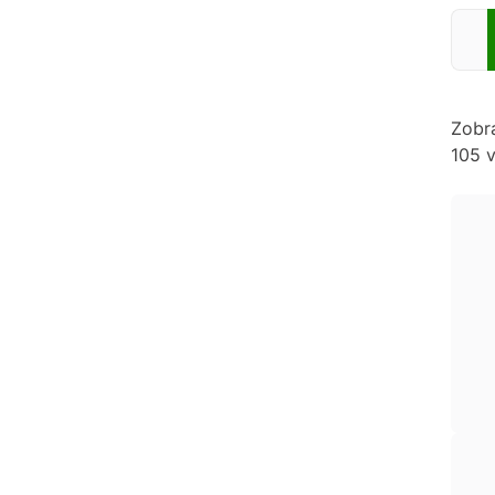
Zadej
Zobr
105 