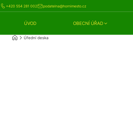
+420 554 281 002
podatelna@hornimesto.cz
ÚVOD
OBECNÍ ÚŘAD
Úřední deska