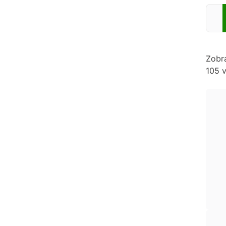
Zadej
Zobr
105 