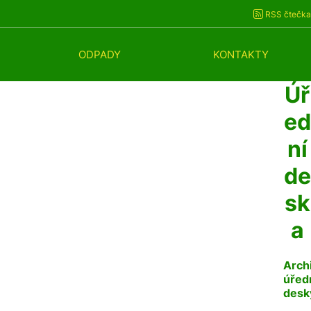
RSS čtečka
ODPADY
KONTAKTY
Úř
ed
ní
de
sk
a
Arch
úřed
desk