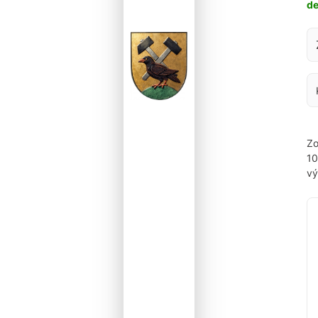
d
Za
Zo
1
vý