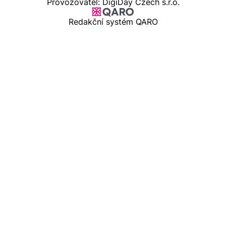
Provozovatel: DigiDay Czech s.r.o.
Redakční systém QARO