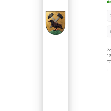
d
Za
Zo
1
vý