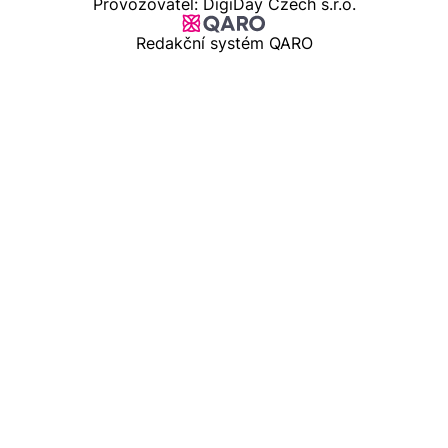
Provozovatel: DigiDay Czech s.r.o.
Redakční systém QARO