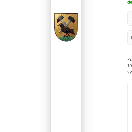
d
Za
Zo
1
vý