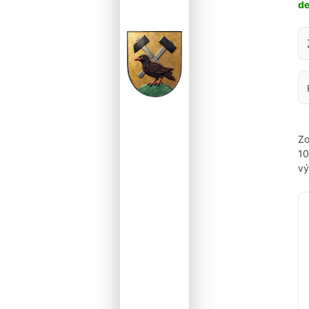
d
Za
Zo
1
vý