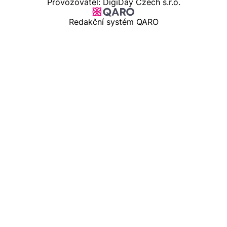
Provozovatel: DigiDay Czech s.r.o.
Redakční systém QARO