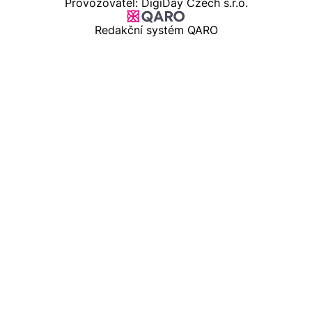
Provozovatel: DigiDay Czech s.r.o.
Redakční systém QARO