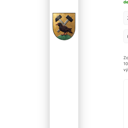
d
Za
Zo
1
vý