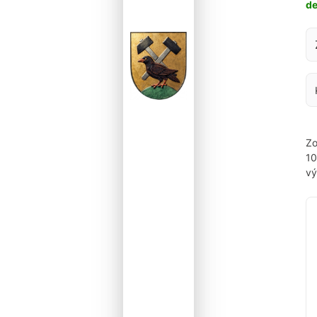
d
Za
Zo
1
vý