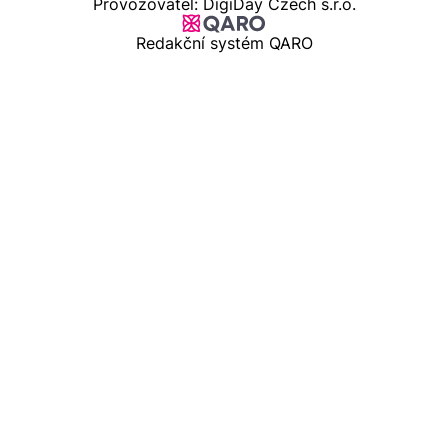
Provozovatel: DigiDay Czech s.r.o.
Redakční systém QARO