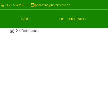
+420 554 281 002
podatelna@hornimesto.cz
ÚVOD
OBECNÍ ÚŘAD
Úřední deska