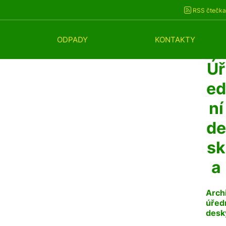
RSS čtečka
ODPADY
KONTAKTY
Úř
ed
ní
de
sk
a
Arch
úřed
desk