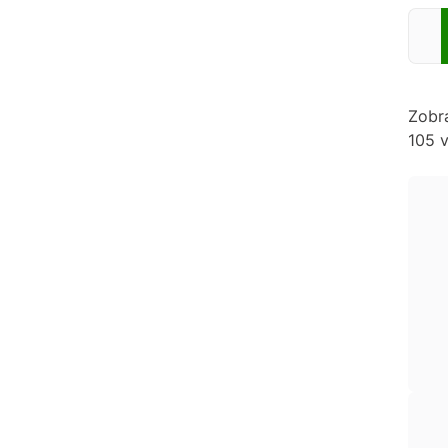
Zadej
Zobr
105 