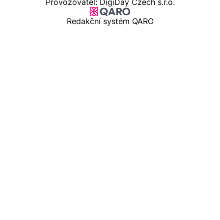
Provozovatel: DigiDay Czech s.r.o.
Redakční systém QARO