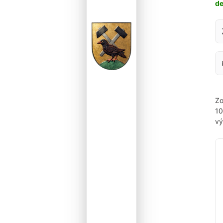
d
Za
Zo
1
vý