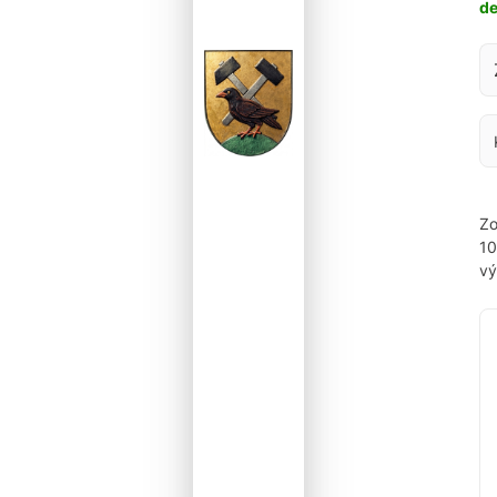
d
Za
Zo
1
vý