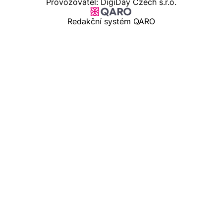
Provozovatel: DigiDay Czech s.r.o.
Redakční systém QARO