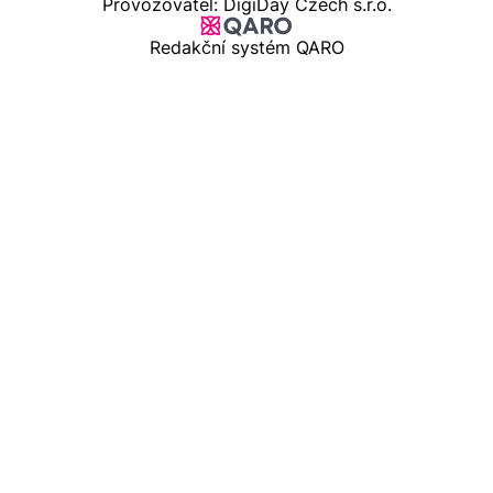
Provozovatel: DigiDay Czech s.r.o.
Redakční systém QARO