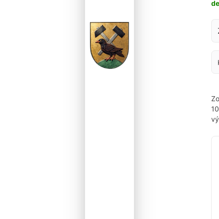
d
Za
Zo
1
vý