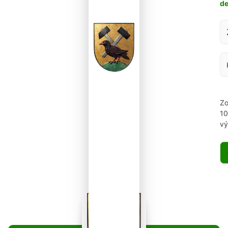
d
Za
Zo
1
vý